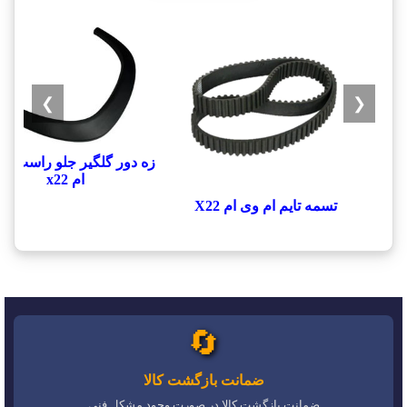
❯
❮
زه دور گلگیر جلو راست ام
ام x22
تسمه تایم ام وی ام X22
🔄
ضمانت بازگشت کالا
ضمانت بازگشت کالا در صورت وجود مشکل فنی