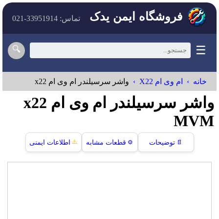
فروشگاه ایمن یدک
تماس: 33951914-021
☰
🔍
خانه
ام وی ام X22
واشر سرسیلندر ام وی ام x22
واشر سرسیلندر ام وی ام x22
MVM
⚠️
📄
توضیحات
⚙️
قطعات مشابه
اطلاعات ایمنی