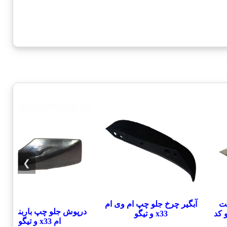
❯
ت
آبگیر چرخ جلو چپ ام وی ام
درپوش جلو چپ باربند ام و
x و تیگو کد
x33 و تیگو
ام x33 و تیگو