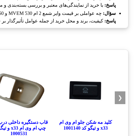
پاسخ:
با خرید از نمایندگی‌های معتبر و بررسی بسته‌بندی و 
سؤال:
چه عواملی بر قیمت وایر شمع 2 ام MVEM 530 و 550 و X33 و تیگو 5 تأثیر دارد؟
پاسخ:
کیفیت، برند و محل خرید از جمله عوامل تأثیرگذار ب
❮
کلید مه شکن جلو ام وی ام
قاب دستگیره داخلی درب
x33 و تیگو کد 1001140
چپ ام وی ام x33
1000531