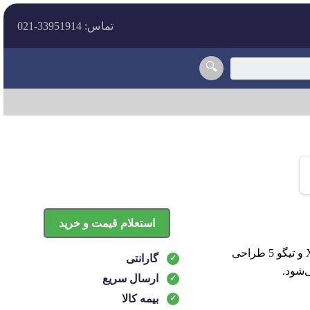
تماس: 33951914-021
🔍
استعلام قیمت و خرید
واير شمع 2 ام وی ام 530 و 550 و x33 و تیگو 5 این وایر شمع برای مدل‌های 530 و 550 و X33 و تیگو 5 طراحی
گارانتی
‌شود.
ارسال سریع
بیمه کالا