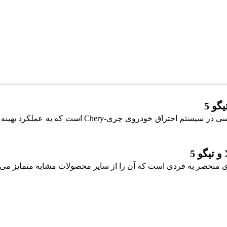
وایر شمع 2 ام MVEM 530 و 550 و X33 و تیگو 5 یک قطع