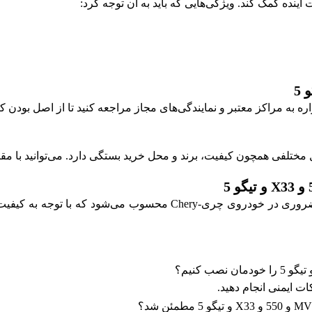
ینده کمک کند. ویژگی‌هایی که باید به آن توجه کرد:
وایر شمع 2 ام MVEM 530 و 550 و X33 و تیگو 5 یک محصول ضروری در خو
ات ایمنی انجام دهید.