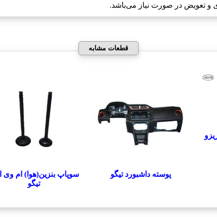
 و تعویض در صورت نیاز می‌باشد.
قطعات مشابه
یزو
پوسته داشبورد تیگو
سوپاپ بنزين(هوا) ام وی ا
تیگو