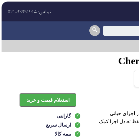
تماس: 33951914-021
🔍
استعلام قیمت و خرید
ز اجزای حیاتی
گارانتی
حفظ تعادل اجزا کمک
ارسال سریع
بیمه کالا