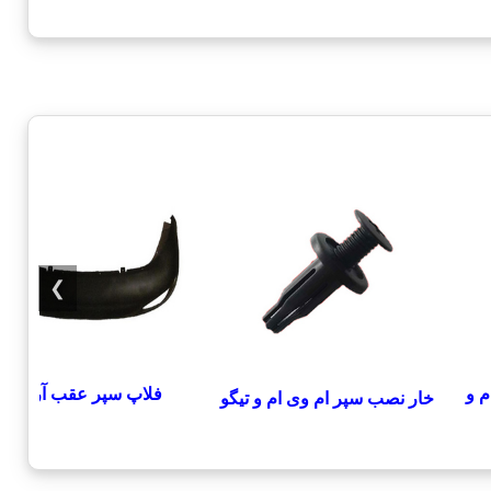
❯
م و
فلاپ سپر عقب آریزو
خار نصب سپر ام وی ام و تیگو