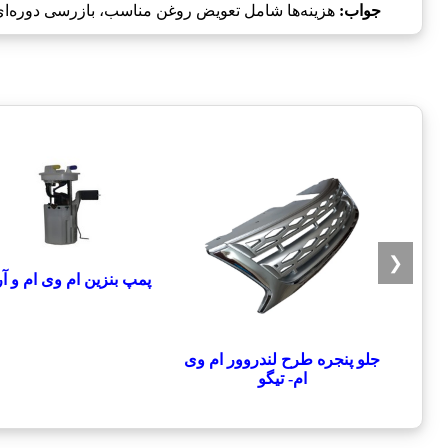
جواب:
هزینه‌ها شامل تعویض روغن مناسب، بازرسی دوره‌ای
❮
پمپ بنزین ام وی ام و آر
جلو پنجره طرح لندروور ام وی
ام- تیگو