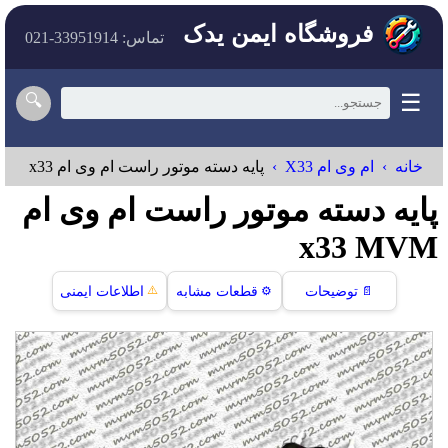
فروشگاه ایمن یدک
تماس: 33951914-021
☰
🔍
خانه
ام وی ام X33
پايه دسته موتور راست ام وی ام x33
پايه دسته موتور راست ام وی ام
x33 MVM
⚠️
📄
توضیحات
⚙️
قطعات مشابه
اطلاعات ایمنی