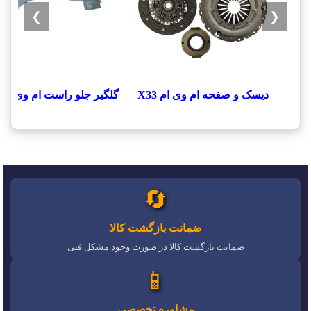
❯
❮
دیسک و صفحه ام وی ام X33
گلگیر جلو راست ام وی ام x33
🔄
ضمانت بازگشت کالا
ضمانت بازگشت کالا در صورت وجود مشکل فنی
📱
مشاوره تخصصی