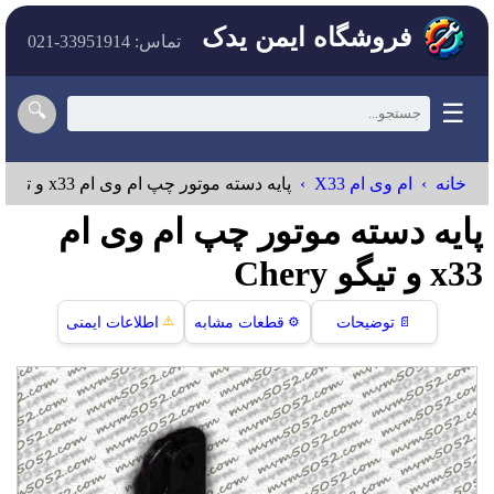
فروشگاه ایمن یدک
تماس: 33951914-021
☰
🔍
خانه
ام وی ام X33
پایه دسته موتور چپ ام وی ام x33 و تیگو
پایه دسته موتور چپ ام وی ام
x33 و تیگو Chery
⚠️
📄
توضیحات
⚙️
قطعات مشابه
اطلاعات ایمنی