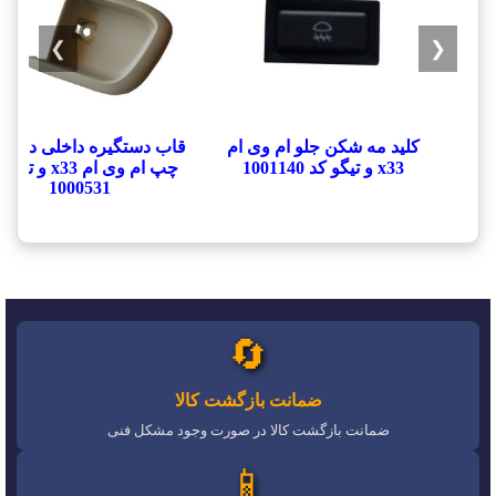
❯
❮
کلید مه شکن جلو ام وی ام
قاب دستگیره داخلی درب 
x33 و تیگو کد 1001140
چپ ام وی ام x33 و ت
1000531
🔄
ضمانت بازگشت کالا
ضمانت بازگشت کالا در صورت وجود مشکل فنی
📱