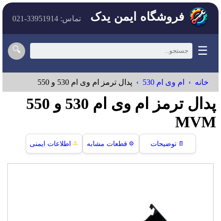
فروشگاه ایمن یدک
تماس: 33951914-021
☰
🔍
خانه
ام وی ام 530
پدال ترمز ام وی ام 530 و 550
پدال ترمز ام وی ام 530 و 550
MVM
⚠️
📄
توضیحات
⚙️
قطعات مشابه
اطلاعات ایمنی