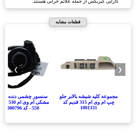
کارایی گيربکس از جمله علائم خرابی هستند.
قطعات مشابه
❯
❮
مجموعه کلید شیشه بالابر جلو
سنسور چشمی دنده عق
چپ ام وی ام 315 قدیم کد
1001331
550 - کد 1000796