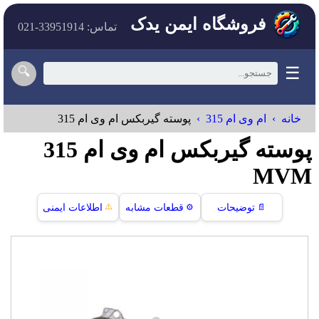
فروشگاه ایمن یدک
تماس: 33951914-021
☰
🔍
خانه
ام وی ام 315
پوسته گيربکس ام وی ام 315
پوسته گيربکس ام وی ام 315
MVM
⚠️
📄
توضیحات
⚙️
قطعات مشابه
اطلاعات ایمنی