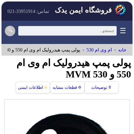
فروشگاه ایمن یدک
تماس: 33951914-021
☰
🔍
خانه
ام وی ام 530
پولی پمپ هیدرولیک ام وی ام 550 و 530
پولی پمپ هیدرولیک ام وی ام
550 و 530 MVM
⚠️
📄
توضیحات
⚙️
قطعات مشابه
اطلاعات ایمنی