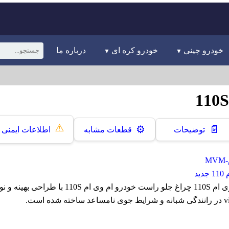
خودرو چینی
خودرو کره ای
درباره ما
⚠️
📄
⚙️
توضیحات
قطعات مشابه
اطلاعات ایمنی
M
ید
چراغ جلو راست ام وی ام 110S چراغ جلو راست خودرو ام وی 