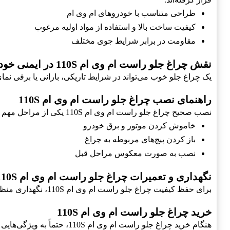
طراحی متناسب با خودروهای ام وی ام
کیفیت ساخت بالا و استفاده از مواد اولیه مرغوب
مقاومت در برابر شرایط جوی مختلف
نقش چراغ جلو راست ام وی ام 110S در ایمنی خودرو
یک چراغ جلو خوب می‌تواند در شرایط تاریکی، بارانی یا برفی نما
راهنمای نصب چراغ جلو راست ام وی ام 110S
نصب صحیح چراغ جلو راست ام وی ام 110S یکی از مراحل مهم است تا عملکرد آن به بهترین شکل ممکن باشد. در زیر چند مرحله پیرامون نصب این چراغ آمده است:
خاموش کردن موتور و برق خودرو
باز کردن پیچ‌های مربوطه به چراغ
نصب به صورت معکوس مراحل قبل
نگهداری و تعمیرات چراغ جلو راست ام وی ام 110S
برای حفظ کیفیت چراغ جلو راست ام وی ام 110S، نگهداری منظم از آن الزامی است.
خرید چراغ جلو راست ام وی ام 110S
هنگام خرید چراغ جلو راست ام وی ام 110S، حتماً به ویژگی‌هایی مانند