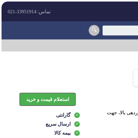
تماس: 33951914-021
🔍
استعلام قیمت و خرید
ام 110S با طراحی بهینه و نوردهی بالا، جهت
گارانتی
ارسال سریع
بیمه کالا