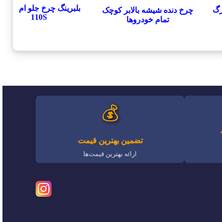
بلبرینگ چرخ جلو ام وی ام
رگ
چرخ دنده شیشه بالابر کوچک
110S
تمام خودروها
💰
تضمین بهترین قیمت
ارائه بهترین قیمت‌ها