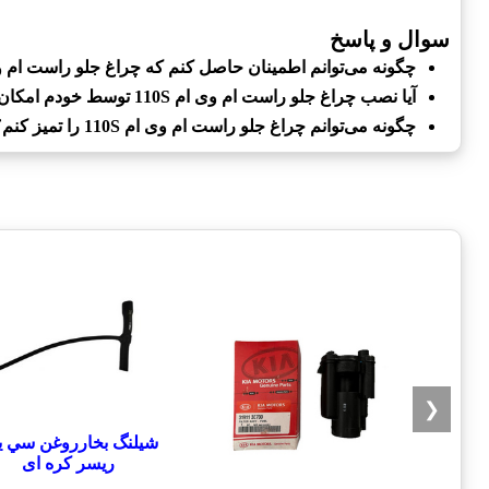
سوال و پاسخ
چگونه می‌توانم اطمینان حاصل کنم که چراغ جلو راست ام وی ام 110S اورجین
آیا نصب چراغ جلو راست ام وی ام 110S توسط خودم امکان‌پذیر است؟
چگونه می‌توانم چراغ جلو راست ام وی ام 110S را تمیز کنم؟
❮
شيلنگ بخارروغن سي يل
ريسر کره ای