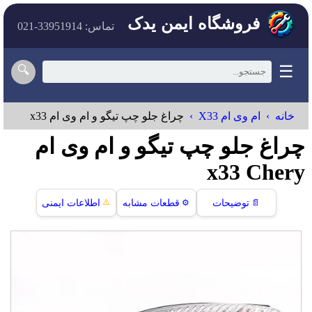
فروشگاه ایمن یدک
تماس: 33951914-021
☰
🔍
خانه
ام وی ام X33
چراغ جلو چپ تیگو و ام وی ام x33
چراغ جلو چپ تیگو و ام وی ام
x33 Chery
⚠️
📄
توضیحات
⚙️
قطعات مشابه
اطلاعات ایمنی