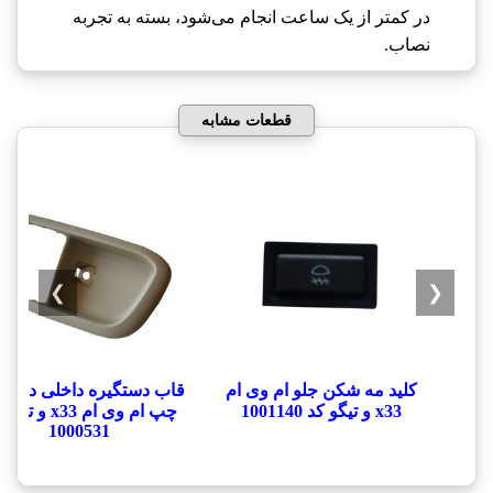
در کمتر از یک ساعت انجام می‌شود، بسته به تجربه
نصاب.
قطعات مشابه
❯
❮
کلید مه شکن جلو ام وی ام
قاب دستگیره داخلی درب 
x33 و تیگو کد 1001140
چپ ام وی ام x33 و ت
1000531