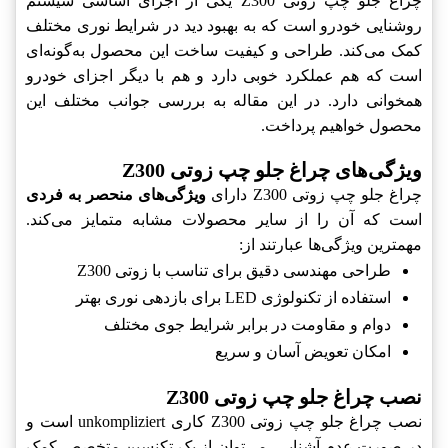
چراغ جلو چپ زوتی Z300 یکی از اجزای اساسی سیستم
روشنایی خودرو است که به بهبود دید در شرایط نوری مختلف
کمک می‌کند. طراحی و کیفیت ساخت این محصول به‌گونه‌ای
است که هم عملکرد خوبی دارد و هم با دیگر اجزای خودرو
همخوانی دارد. در این مقاله به بررسی جوانب مختلف این
محصول خواهیم پرداخت.
ویژگی‌های چراغ جلو چپ زوتی Z300
چراغ جلو چپ زوتی Z300 دارای
ویژگی‌های منحصر به فردی
است که آن را از سایر محصولات مشابه متمایز می‌کند.
مهمترین ویژگی‌ها عبارتند از:
طراحی مهندسی دقیق برای تناسب با زوتی Z300
استفاده از تکنولوژی LED برای بازدهی نوری بهتر
دوام و مقاومت در برابر شرایط جوی مختلف
امکان تعویض آسان و سریع
نصب چراغ جلو چپ زوتی Z300
نصب چراغ جلو چپ زوتی Z300 کاری unkompliziert است و
در صورت عدم آشنایی، می‌توان از یک تکنسین متخصص کمک