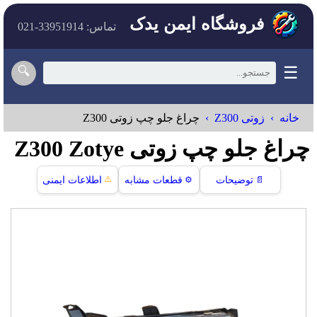
فروشگاه ایمن یدک
تماس: 33951914-021
☰
🔍
خانه
زوتی Z300
چراغ جلو چپ زوتی Z300
چراغ جلو چپ زوتی Z300 Zotye
⚠️
📄
توضیحات
⚙️
قطعات مشابه
اطلاعات ایمنی