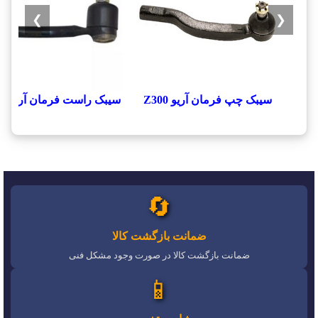
❯
❮
سيبک چپ فرمان آريو Z300
سيبک راست فرمان آريو Z300
🔄
ضمانت بازگشت کالا
ضمانت بازگشت کالا در صورت وجود مشکل فنی
📱