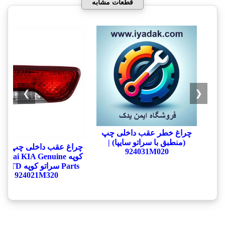
قطعات مشابه
❯
❮
چراغ خطر عقب داخلی چپ
(منطبق با سراتو سایپا) |
چراغ عقب داخلی چپ سرا
924031M020
کوپه ndai KIA Genuine
Parts سراتو کو
924021M320