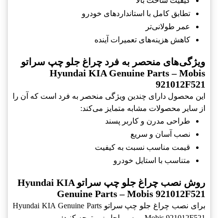
کیفیت ساخت بالا
تطابق کامل با استانداردهای خودرو
عمر طولانی‌تر
کاهش هزینه‌های تعمیرات آینده
ویژگی‌های منحصر به فرد چراغ جلو چپ سراتو
Hyundai KIA Genuine Parts – Mobis
921012F521
این محصول دارای چندین ویژگی منحصر به فرد است که آن را
از سایر محصولات مشابه متمایز می‌کند:
طراحی مدرن و کاربر پسند
نصب آسان و سریع
قیمت مناسب نسبت به کیفیت
متناسب با استایل خودرو
روش نصب چراغ جلو چپ سراتو Hyundai KIA
Genuine Parts – Mobis 921012F521
برای نصب چراغ جلو چپ سراتو Hyundai KIA Genuine Parts
– Mobis 921012F521 به مراحل زیر توجه کنید: