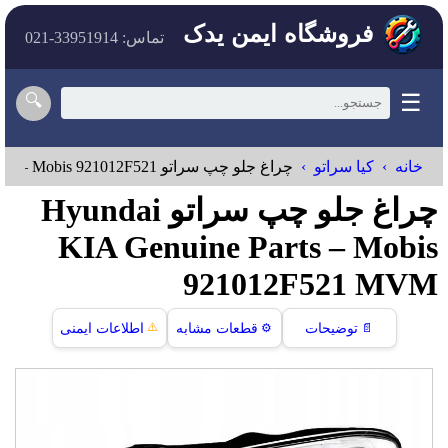
فروشگاه ایمن یدک
تماس: 33951914-021
☰
🔍
خانه
کیا سراتو
چراغ جلو چپ سراتو Hyundai KIA Genuine Parts – Mobis 921012F521
چراغ جلو چپ سراتو Hyundai
KIA Genuine Parts – Mobis
921012F521 MVM
⚠️
📄
توضیحات
⚙️
قطعات مشابه
اطلاعات ایمنی