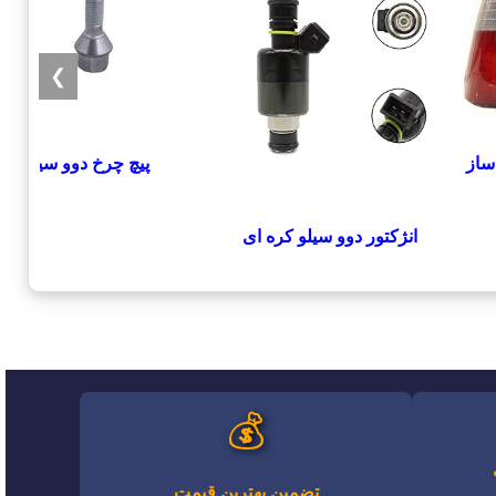
❯
ساز
پیچ چرخ دوو سیلو
انژکتور دوو سیلو کره ای
💰
تضمین بهترین قیمت