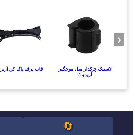
❮
لاستیک چاکدار میل موجگیر
قاب برف پاک کن آریزو 
آریزو 5
🔄