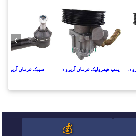
❯
 5
پمپ هیدرولیک فرمان آریزو 5
سيبک فرمان آریزو 5
💰