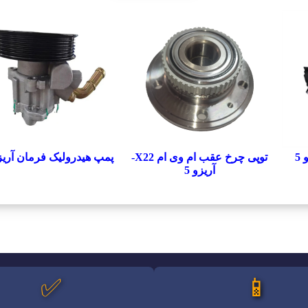
5
توپی چرخ عقب ام وی ام X22-
پمپ هیدرولیک فرمان آریزو
آریزو 5
✅
📱