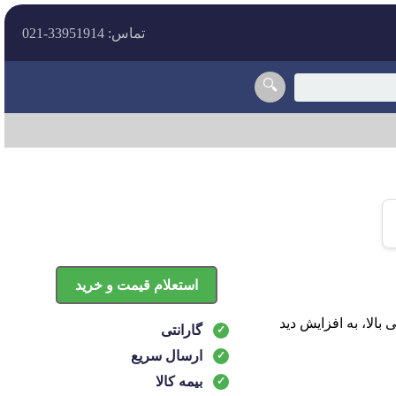
تماس: 33951914-021
🔍
استعلام قیمت و خرید
 کارایی بالا، به افزایش دید
گارانتی
ارسال سریع
بیمه کالا