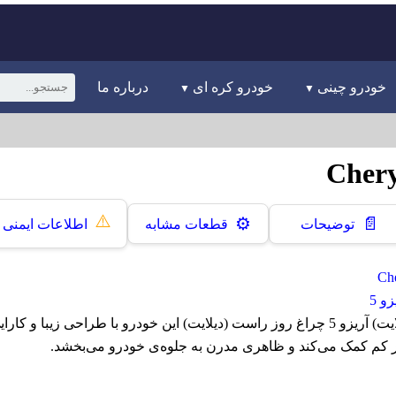
خودرو چینی
خودرو کره ای
درباره ما
⚠️
📄
⚙️
توضیحات
قطعات مشابه
اطلاعات ایمنی
و 5
چراغ روز راست (دیلایت) آریزو 5 چراغ روز راست (دیلایت) این خودرو با طراحی زیبا و
ر کم کمک می‌کند و ظاهری مدرن به جلوه‌ی خودرو می‌بخشد.