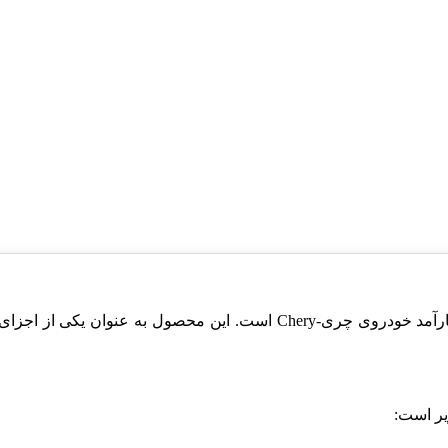
چراغ روز راست (دیلایت) آریزو 5، بخشی از مجموعه جذاب و کارآمد خودروی 