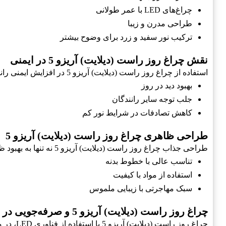
چراغ‌های LED با عمر طولانی
طراحی مدرن و زیبا
ترکیب نور سفید و زرد برای وضوح بیشتر
نقش چراغ روز راست (دیلایت) آریزو 5 در ایمنی
استفاده از چراغ روز راست (دیلایت) آریزو 5 در افزایش ایمنی رانندگی موثر است. بعضی از مزایای آن عبارتند از:
بهبود دید در روز
جلب توجه سایر رانندگان
کاهش تصادفات در شرایط نور کم
طراحی ظاهری چراغ روز راست (دیلایت) آریزو 5
طراحی جذاب چراغ روز راست (دیلایت) آریزو 5 نه تنها به بهبود ظاهر کلی خودرو کمک می‌کند، بلکه باعث افزایش توانایی تشخیص خودرو در جاده می‌شود. ویژگی‌های طراحی عبارتند از:
تناسب عالی با خطوط بدنه
استفاده از مواد با کیفیت
سبک مهاجرتی با زیبایی ملموس
چراغ روز راست (دیلایت) آریزو 5 و صرفه‌جویی در انرژی
چراغ روز راست (دیلایت) آریزو 5 با استفاده از فناوری LED، در مصرف انرژی صرفه‌جویی می‌کند. ویژگی‌های آن شامل موارد زیر است: