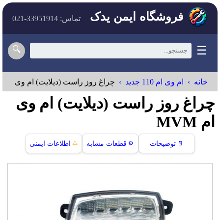
فروشگاه ایمن یدک
تماس: 33951914-021
☰
🔍
خانه
ام وی ام 110 جدید
چراغ روز راست (دیلایت) ام وی ام
چراغ روز راست (دیلایت) ام وی
ام MVM
⚠️
📄
توضیحات
⚙️
قطعات مشابه
اطلاعات ایمنی