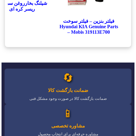
شيلنگ بخارروغن سي يلو
ريسر کره ای
فیلتر بنزین – فیلتر سوخت
Hyundai KIA Genuine Parts
– Mobis 319113E700
🔄
ضمانت بازگشت کالا
ضمانت بازگشت کالا در صورت وجود مشکل فنی
📱
مشاوره تخصصی
مشاوره حرفه‌ای برای انتخاب محصول