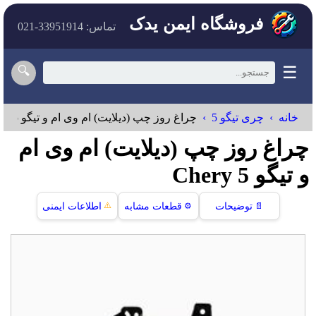
فروشگاه ایمن یدک
تماس: 33951914-021
☰
🔍
خانه
چری تیگو 5
چراغ روز چپ (دیلایت) ام وی ام و تیگو 5
چراغ روز چپ (دیلایت) ام وی ام
و تیگو 5 Chery
⚠️
📄
توضیحات
⚙️
قطعات مشابه
اطلاعات ایمنی