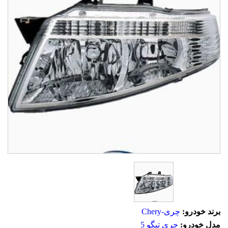
برند خودرو:
چری-Chery
مدل خودرو:
چری تیگو 5