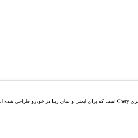
چراغ عقب چپ آریزو 5، یکی از اجزای حیاتی و مهم خودروی چری-Chery است که برای ایمنی و 