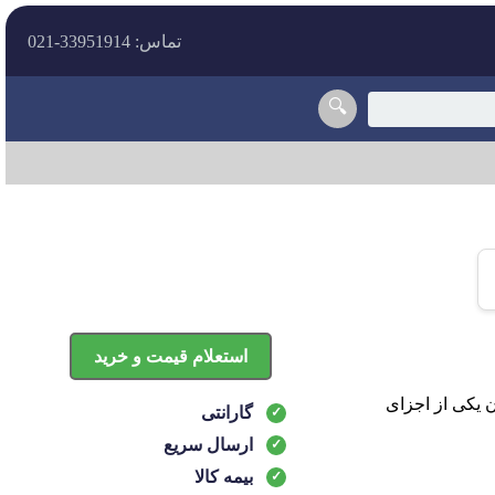
تماس: 33951914-021
🔍
استعلام قیمت و خرید
وان یکی از اجزای
گارانتی
ارسال سریع
بیمه کالا