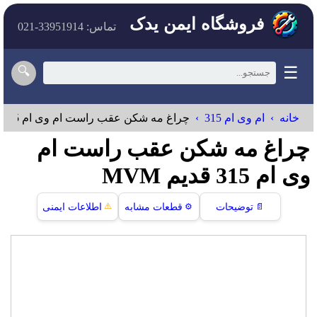
فروشگاه ایمن یدک
تماس: 33951914-021
☰
🔍
خانه
ام وی ام 315
چراغ مه شکن عقب راست ام وی ام 315 قدیم
چراغ مه شکن عقب راست ام
وی ام 315 قدیم MVM
⚠️
📄
توضیحات
⚙️
قطعات مشابه
اطلاعات ایمنی