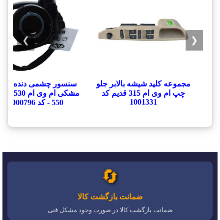
❯
❮
مجموعه کلید شیشه بالابر جلو
سنسور چشمی دنده عق
چپ ام وی ام 315 قدیم کد
1001331
550 - کد 1000796
🔄
ضمانت بازگشت کالا
ضمانت بازگشت کالا در صورت وجود مشکل فنی