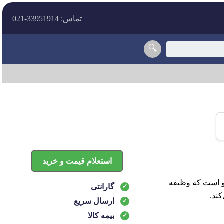
تماس: 33951914-021
🔍
استعلام قیمت و خرید
 خودرو است که وظیفه
گارانتی
ند.
ارسال سریع
بیمه کالا