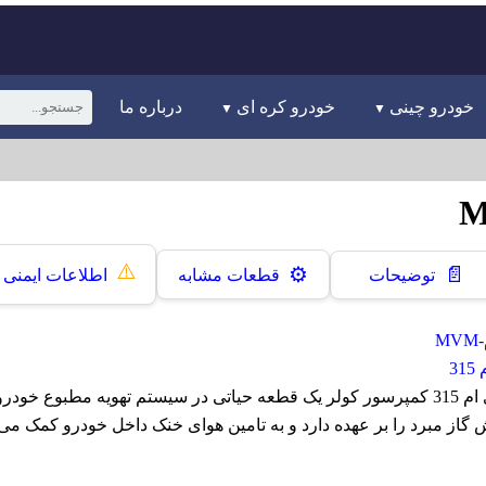
خودرو چینی
خودرو کره ای
درباره ما
⚠️
📄
⚙️
توضیحات
قطعات مشابه
اطلاعات ایمنی
M
3
کمپرسور کولر ام وی ام 315 کمپرسور کولر یک قطعه حیاتی در سیستم تهویه مطبوع
از مبرد را بر عهده دارد و به تامین هوای خنک داخل خودرو کمک می‌ک