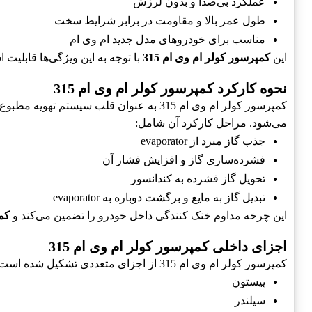
عملکرد بی‌صدا و بدون لرزش
طول عمر بالا و مقاومت در برابر شرایط سخت
مناسب برای خودروهای مدل جدید ام وی ام
این
کمپرسور کولر ام وی ام 315
با توجه به این ویژگی‌ها قابلیت 
نحوه کارکرد کمپرسور کولر ام وی ام 315
کمپرسور کولر ام وی ام 315 به عنوان قلب
می‌شود. مراحل کارکرد آن شامل:
جذب گاز مبرد از evaporator
فشرده‌سازی گاز و افزایش فشار آن
تحویل گاز فشرده به کندانسور
تبدیل گاز به مایع و برگشت دوباره به evaporator
این چرخه مداوم خنک کنندگی داخل خودرو را تضمین می‌کند و
کمپ
اجزای داخلی کمپرسور کولر ام وی ام 315
کمپرسور کولر ام وی ام 315 از اجزای متعددی تشکیل شده است که هر یک نقش خاصی در بهینه‌سازی عملکرد کمپرسور دارند. این اجزا شامل:
پیستون
سیلندر