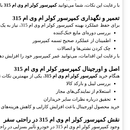
با رعایت این نکات، شما می‌توانید
کمپرسور کولر ام وی ام 315
با
تعمیر و نگهداری کمپرسور کولر ام وی ام 315
برای حفظ عملکرد بهینه کمپرسور کولر ام وی ام 315، نیاز به یک برنامه مناسب تعمیر و نگهداری دارید. اقداماتی که باید انجام دهید شامل:
بررسی دوره‌ای مایع خنک‌کننده
اطمینان از عملکرد صحیح تسمه کمپرسور
چک کردن نشتی‌ها و اتصالات
با رعایت این اقدامات، می‌توانید عمر کمپرسور خود را افزایش دهید
اصل و اورجینال کمپرسور کولر ام وی ام 315
هنگام خرید
کمپرسور کولر ام وی ام 315
، یکی از مهمترین نکات 
بررسی لیبل و بارکد کالا
استعلام از نمایندگی‌های مجاز
تحقیق درباره نظرات سایر خریداران
خرید محصول اورجینال باعث افزایش کارایی و کاهش هزینه‌های ت
نقش کمپرسور کولر ام وی ام 315 در راحتی سفر
وجود کمپرسور کولر ام وی ام 315 در خودرو تأثیر بسزایی در راحتی سفر دارد. با فراهم کردن هوای مطبوع، این کمپرسور می‌تواند: