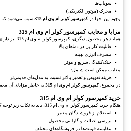
سوپاپ‌ها
محرک (موتور الکتریکی)
وجود این اجزا در
کمپرسور کولر ام وی ام 315
سبب می‌شود که ای
مزایا و معایب کمپرسور کولر ام وی ام 315
همانند هر محصول دیگری، کمپرسور کولر ام وی ام 315 نیز دارای مزایا و معایبی است که قبل از خرید باید مورد توجه قرار گیرد. مزایا شامل:
قابلیت کارایی در دماهای بالا
مصرف انرژی بهینه
خنک‌کنندگی سریع و مؤثر
معایب ممکن است شامل:
هزینه تعویض و تعمیر بالاتر نسبت به مدل‌های قدیمی‌تر
در مجموع،
کمپرسور کولر ام وی ام 315
به خاطر مزایای آن معمو
خرید کمپرسور کولر ام وی ام 315
هنگام خرید کمپرسور کولر ام وی ام 315، باید به نکات زیر توجه کنید:
استعلام از فروشندگان معتبر
بررسی اصالت و گارانتی محصول
مقایسه قیمت‌ها در فروشگاه‌های مختلف