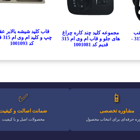
قاب کلید شیشه بالابر ع
قب
مجموعه کلید چند کاره چراغ
چپ و کل
مشکی ام وی ام 530 - 315 -
های جلو و قاب ام وی ام 315
کد 1001093
قدیم کد 1001081
✅
📱
مشاوره تخصصی
ضمانت اصالت و کیفیت
ه حرفه‌ای برای انتخاب محصول
محصولات اصل و با کیفیت