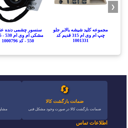
❮
مجموعه کلید شیشه بالابر جلو
سنسور چشمی دنده ع
چپ ام وی ام 315 قدیم کد
1001331
550 - کد 1000796
🔄
ضمانت بازگشت کالا
ضمانت بازگشت کالا در صورت وجود مشکل فنی
مشاور
اطلاعات تماس