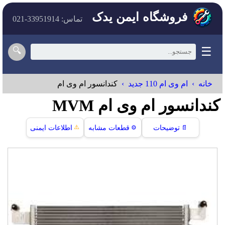
فروشگاه ایمن یدک
تماس: 33951914-021
☰
🔍
خانه
ام وی ام 110 جدید
کندانسور ام وی ام
کندانسور ام وی ام MVM
⚠️
📄
توضیحات
⚙️
قطعات مشابه
اطلاعات ایمنی