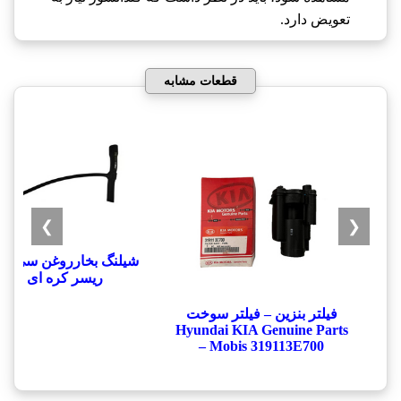
تعویض دارد.
قطعات مشابه
❯
❮
شيلنگ بخارروغن سي يلو
ريسر کره ای
فیلتر بنزین – فیلتر سوخت
Hyundai KIA Genuine Parts
– Mobis 319113E700