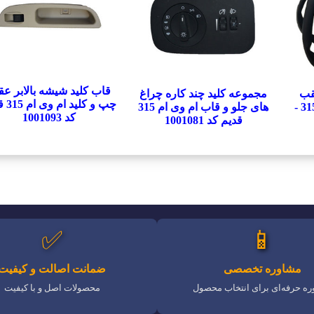
قاب کلید شیشه بالابر ع
قب
مجموعه کلید چند کاره چراغ
چپ و کل
مشکی ام وی ام 530 - 315 -
های جلو و قاب ام وی ام 315
کد 1001093
قدیم کد 1001081
✅
📱
مشاوره تخصصی
ضمانت اصالت و کیفیت
ه حرفه‌ای برای انتخاب محصول
محصولات اصل و با کیفیت