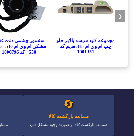
❮
مجموعه کلید شیشه بالابر جلو
سنسور چشمی دنده ع
چپ ام وی ام 315 قدیم کد
1001331
550 - کد 1000796
🔄
ضمانت بازگشت کالا
ضمانت بازگشت کالا در صورت وجود مشکل فنی
مشاور