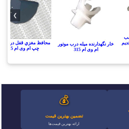
❯
قب
ید ام وی ام 315 قدیم
محافظ مغزي قفل درب ع
خار نگهدارنده میله درب موتور
چپ ام وی ام 315
ام وی ام 315
💰
تضمین بهترین قیمت
ارائه بهترین قیمت‌ها