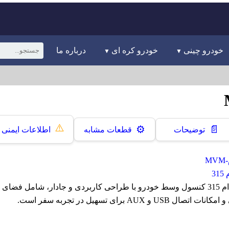
خودرو چینی
خودرو کره ای
درباره ما
⚠️
📄
⚙️
توضیحات
قطعات مشابه
اطلاعات ایمنی
M
3
کنسول وسط ام وی ام 315 کنسول وسط خودرو با طراحی کاربردی و جادار، شامل ف
 و AUX برای تسهیل در تجربه سفر است.