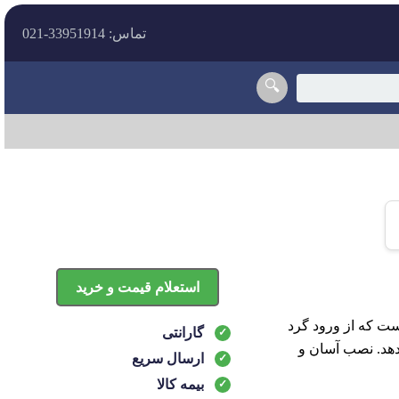
تماس: 33951914-021
🔍
استعلام قیمت و خرید
گیر پلوس سمت چرخ ام وی ام 530، قطعه‌ای است که از ورود گرد
گارانتی
دهد. نصب آسان و
ارسال سریع
بیمه کالا