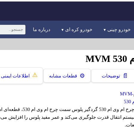
خودرو چینی
خودرو کره ای
درباره ما
M
⚠️
📄
⚙️
توضیحات
قطعات مشابه
اطلاعات ایمنی
M
5
گردگير پلوس سمت چرخ ام وی ام 530 گرد
یستم انتقال قدرت جلوگیری می‌کند و عمر مفید پلوس را افزایش می‌
عات.