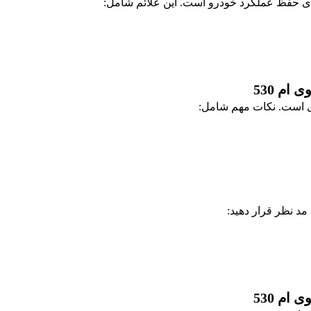
ی حفظ عملکرد خودرو است. این علائم شامل:
م 530
 است. نکات مهم شامل:
م 530