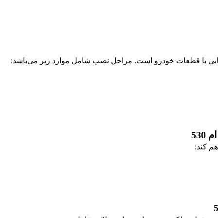
53
هم کند: