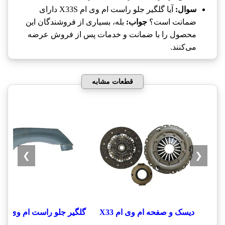
سوال:
آیا گلگیر جلو راست ام وی ام X33S دارای
ضمانت است؟
جواب:
بله، بسیاری از فروشندگان این
محصول را با ضمانت و خدمات پس از فروش عرضه
می‌کنند.
قطعات مشابه
❯
❮
دیسک و صفحه ام وی ام X33
گلگیر جلو راست ام وی ام x33