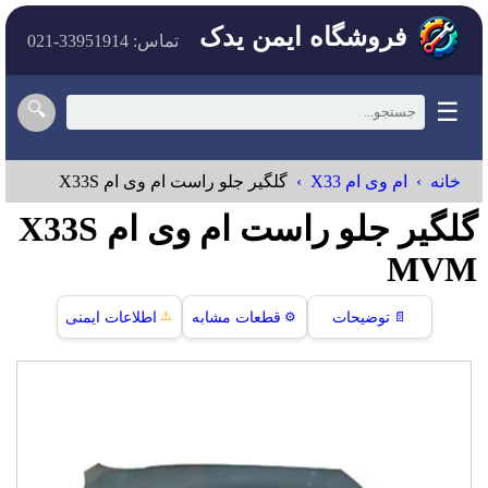
فروشگاه ایمن یدک
تماس: 33951914-021
☰
🔍
خانه
ام وی ام X33
گلگیر جلو راست ام وی ام X33S
گلگیر جلو راست ام وی ام X33S
MVM
⚠️
📄
توضیحات
⚙️
قطعات مشابه
اطلاعات ایمنی