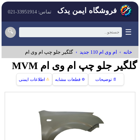
فروشگاه ایمن یدک
تماس: 33951914-021
☰
🔍
خانه
ام وی ام 110 جدید
گلگیر جلو چپ ام وی ام
گلگیر جلو چپ ام وی ام MVM
⚠️
📄
توضیحات
⚙️
قطعات مشابه
اطلاعات ایمنی