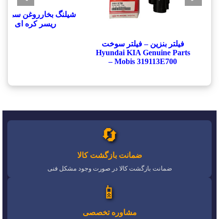
شيلنگ بخارروغن سي يلو
ريسر کره ای
فیلتر بنزین – فیلتر سوخت
Hyundai KIA Genuine Parts
– Mobis 319113E700
🔄
ضمانت بازگشت کالا
ضمانت بازگشت کالا در صورت وجود مشکل فنی
📱
مشاوره تخصصی