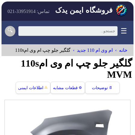
فروشگاه ایمن یدک
تماس: 33951914-021
☰
🔍
خانه
ام وی ام 110 جدید
گلگیر جلو چپ ام وی ام110s
گلگیر جلو چپ ام وی ام110s
MVM
⚠️
📄
توضیحات
⚙️
قطعات مشابه
اطلاعات ایمنی