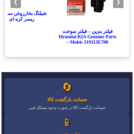
❯
❮
شيلنگ بخارروغن سي يلو
ريسر کره ای
فیلتر بنزین – فیلتر سوخت
Hyundai KIA Genuine Parts
– Mobis 319113E700
🔄
ضمانت بازگشت کالا
ضمانت بازگشت کالا در صورت وجود مشکل فنی
📱