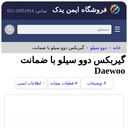
فروشگاه ایمن یدک
تماس: 33951914-021
☰
🔍
خانه
دوو سیلو
گیربکس دوو سیلو با ضمانت
گیربکس دوو سیلو با ضمانت
Daewoo
⚠️
📄
توضیحات
⚙️
قطعات مشابه
اطلاعات ایمنی