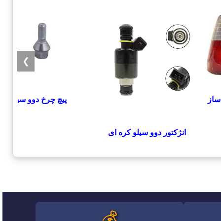
❯
ساز
پیچ چرخ دوو سیلو
انژکتور دوو سیلو کره ای
💰