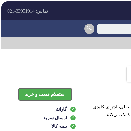
تماس: 33951914-021
🔍
استعلام قیمت و خرید
تاقان ثابت و متحرک 025 دوو سیلو KFM اصلی یاتاقان ثابت و متحرک 025 دوو سیلو KFM اصلی، اجزای کلیدی
گارانتی
کمک می‌کنند.
ارسال سریع
بیمه کالا